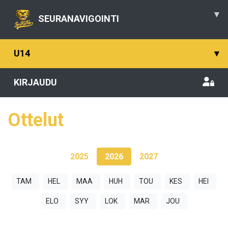
▾
SEURANAVIGOINTI
U14
▾
KIRJAUDU
Ottelut
2025
2026
2027
TAM
HEL
MAA
HUH
TOU
KES
HEI
ELO
SYY
LOK
MAR
JOU