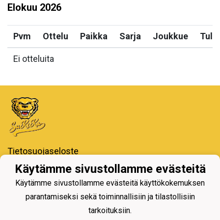
Elokuu
2026
Pvm
Ottelu
Paikka
Sarja
Joukkue
Tulo
Ei otteluita
Tietosuojaseloste
Käytämme sivustollamme evästeitä
Iiro Areena - Koulukatu,
77600 Suonenjoki
Käytämme sivustollamme evästeitä käyttökokemuksen
parantamiseksi sekä toiminnallisiin ja tilastollisiin
tarkoituksiin.