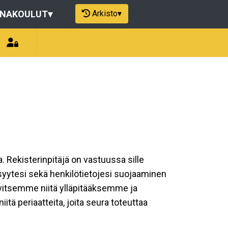
Arkisto
▾
ONAKOULUT
▾
a. Rekisterinpitäjä on vastuussa sille
isyytesi sekä henkilötietojesi suojaaminen
rvitsemme niitä ylläpitääksemme ja
tä periaatteita, joita seura toteuttaa