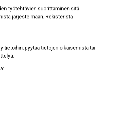
oiden työtehtävien suorittaminen sitä
ista järjestelmään. Rekisteristä
tietoihin, pyytää tietojen oikaisemista tai
ttelyä.
a: