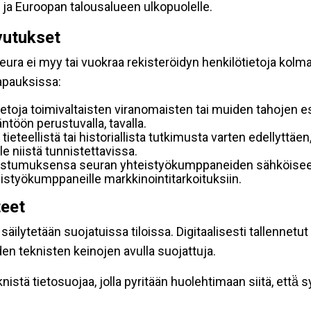
 ja Euroopan talousalueen ulkopuolelle.
vutukset
ura ei myy tai vuokraa rekisteröidyn henkilötietoja kolman
tapauksissa:
etoja toimivaltaisten viranomaisten tai muiden tahojen e
töön perustuvalla, tavalla.
 tieteellistä tai historiallista tutkimusta varten edellyttäe
e niistä tunnistettavissa.
uostumuksensa seuran yhteistyökumppaneiden sähköiseen 
hteistyökumppaneille markkinointitarkoituksiin.
teet
äilytetään suojatuissa tiloissa. Digitaalisesti tallennetut 
en teknisten keinojen avulla suojattuja.
stä tietosuojaa, jolla pyritään huolehtimaan siitä, että̈