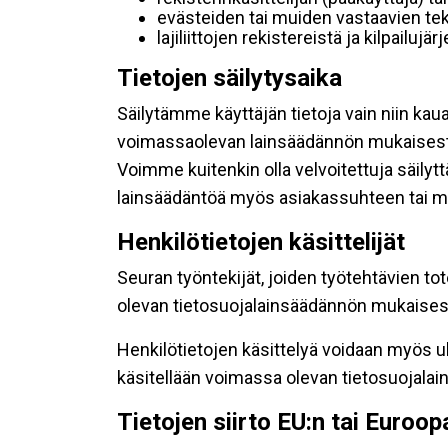
evästeiden tai muiden vastaavien tek
lajiliittojen rekistereistä ja kilpailujä
Tietojen säilytysaika
Säilytämme käyttäjän tietoja vain niin kau
voimassaolevan lainsäädännön mukaisest
Voimme kuitenkin olla velvoitettuja säily
lainsäädäntöä myös asiakassuhteen tai mu
Henkilötietojen käsittelijät
Seuran työntekijät, joiden työtehtävien to
olevan tietosuojalainsäädännön mukaisesti
Henkilötietojen käsittelyä voidaan myös ul
käsitellään voimassa olevan tietosuojala
Tietojen siirto EU:n tai Euroo