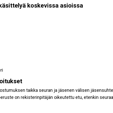
käsittelyä koskevissa asioissa
ri
koitukset
suostumuksen taikka seuran ja jäsenen välisen jäsensuht
eruste on rekisterinpitäjän oikeutettu etu, etenkin seuraav