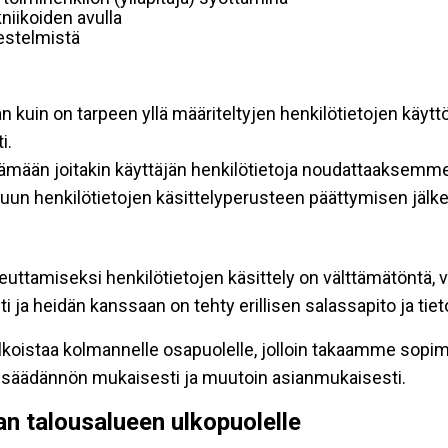
niikoiden avulla
rjestelmistä
an kuin on tarpeen yllä määriteltyjen henkilötietojen käytt
i.
ttämään joitakin käyttäjän henkilötietoja noudattaaksemme
un henkilötietojen käsittelyperusteen päättymisen jälk
teuttamiseksi henkilötietojen käsittely on välttämätöntä, v
 ja heidän kanssaan on tehty erillisen salassapito ja tie
koistaa kolmannelle osapuolelle, jolloin takaamme sopimus
insäädännön mukaisesti ja muutoin asianmukaisesti.
pan talousalueen ulkopuolelle