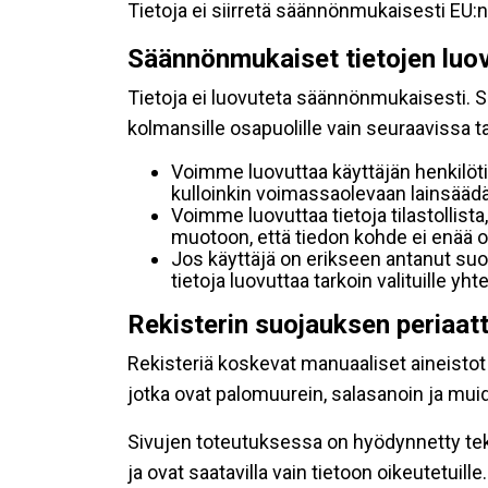
Tietoja ei siirretä säännönmukaisesti EU:n
Säännönmukaiset tietojen luo
Tietoja ei luovuteta säännönmukaisesti. Se
kolmansille osapuolille vain seuraavissa 
Voimme luovuttaa käyttäjän henkilöti
kulloinkin voimassaolevaan lainsäädän
Voimme luovuttaa tietoja tilastollista,
muotoon, että tiedon kohde ei enää ol
Jos käyttäjä on erikseen antanut s
tietoja luovuttaa tarkoin valituille y
Rekisterin suojauksen periaat
Rekisteriä koskevat manuaaliset aineistot s
jotka ovat palomuurein, salasanoin ja muid
Sivujen toteutuksessa on hyödynnetty tekni
ja ovat saatavilla vain tietoon oikeutetuille.