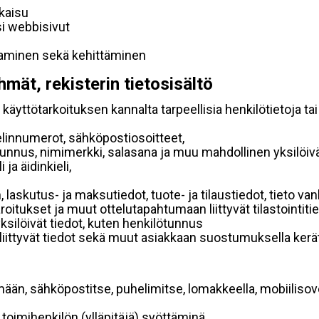
lkaisu
si webbisivut
taminen sekä kehittäminen
hmät, rekisterin tietosisältö
käyttötarkoituksen kannalta tarpeellisia henkilötietoja tai
elinnumerot, sähköpostiosoitteet,
ätunnus, nimimerkki, salasana ja muu mahdollinen yksilöiv
ja äidinkieli,
, laskutus- ja maksutiedot, tuote- ja tilaustiedot, tieto
 varoitukset ja muut ottelutapahtumaan liittyvät tilastointiti
yksilöivät tiedot, kuten henkilötunnus
 liittyvät tiedot sekä muut asiakkaan suostumuksella kerät
mään, sähköpostitse, puhelimitse, lomakkeella, mobiilisove
i toimihenkilön (ylläpitäjä) syöttäminä