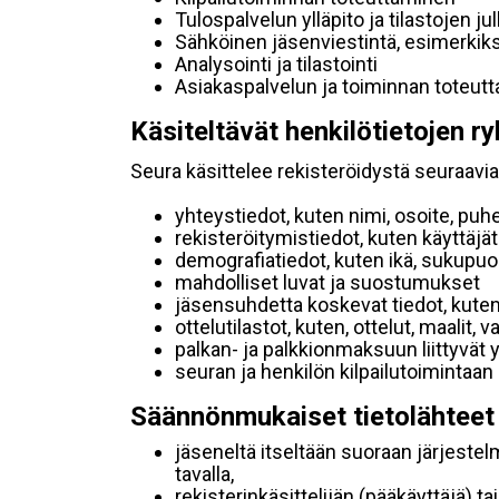
Tulospalvelun ylläpito ja tilastojen ju
Sähköinen jäsenviestintä, esimerkik
Analysointi ja tilastointi
Asiakaspalvelun ja toiminnan toteut
Käsiteltävät henkilötietojen ry
Seura käsittelee rekisteröidystä seuraavia 
yhteystiedot, kuten nimi, osoite, puh
rekisteröitymistiedot, kuten käyttäj
demografiatiedot, kuten ikä, sukupuoli 
mahdolliset luvat ja suostumukset
jäsensuhdetta koskevat tiedot, kuten
ottelutilastot, kuten, ottelut, maalit,
palkan- ja palkkionmaksuun liittyvät 
seuran ja henkilön kilpailutoimintaan
Säännönmukaiset tietolähteet
jäseneltä itseltään suoraan järjestel
tavalla,
rekisterinkäsittelijän (pääkäyttäjä) ta