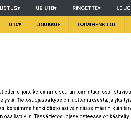
DUSTUS
▾
U9-U18
▾
RINGETTE
▾
LEIJ
U10
▾
JOUKKUE
TOIMIHENKILÖT
ilötiedoille, joita keräämme seuran toimintaan osallistuvist
ttelystä. Tietosuojassa kyse on luottamuksesta, ja yksity
ksi keräämme henkilötietojasi vain niissä määrin, kuin ta
allistuviin. Tässä tietosuojaselosteessa on käsitelty nii