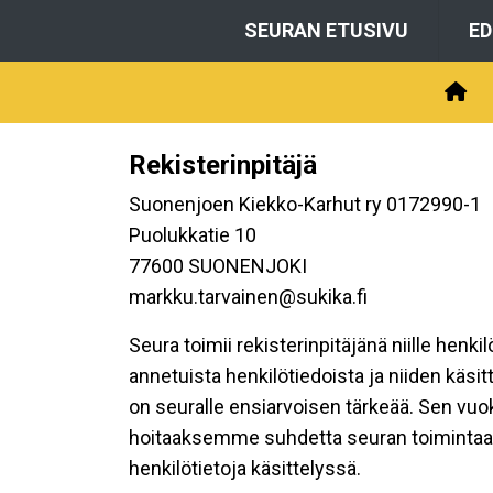
SEURAN ETUSIVU
E
Rekisterinpitäjä
Suonenjoen Kiekko-Karhut ry 0172990-1
Puolukkatie 10
77600 SUONENJOKI
markku.tarvainen@sukika.fi
Seura toimii rekisterinpitäjänä niille henk
annetuista henkilötiedoista ja niiden käsi
on seuralle ensiarvoisen tärkeää. Sen vuo
hoitaaksemme suhdetta seuran toimintaan os
henkilötietoja käsittelyssä.