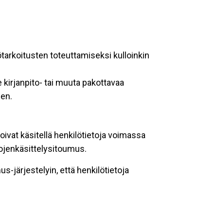
ötarkoitusten toteuttamiseksi kulloinkin
 kirjanpito- tai muuta pakottavaa
een.
oivat käsitellä henkilötietoja voimassa
tojenkäsittelysitoumus.
-järjestelyin, että henkilötietoja