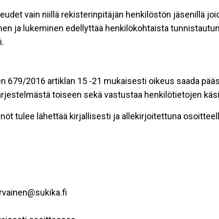
eudet vain niillä rekisterinpitäjän henkilöstön jäsenillä j
nen ja lukeminen edellyttää henkilökohtaista tunnistautum
.
n 679/2016 artiklan 15 -21 mukaisesti oikeus saada pääsy 
t järjestelmästä toiseen sekä vastustaa henkilötietojen käsi
öt tulee lähettää kirjallisesti ja allekirjoitettuna osoitteell
rvainen@sukika.fi