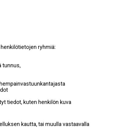
 henkilötietojen ryhmiä:
ä tunnus,
 vanhempainvastuunkantajasta
edot
yt tiedot, kuten henkilön kuva
lluksen kautta, tai muulla vastaavalla