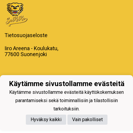
Tietosuojaseloste
Iiro Areena - Koulukatu,
77600 Suonenjoki
Käytämme sivustollamme evästeitä
Powered by
Käytämme sivustollamme evästeitä käyttökokemuksen
parantamiseksi sekä toiminnallisiin ja tilastollisiin
tarkoituksiin.
Hyväksy kaikki
Vain pakolliset