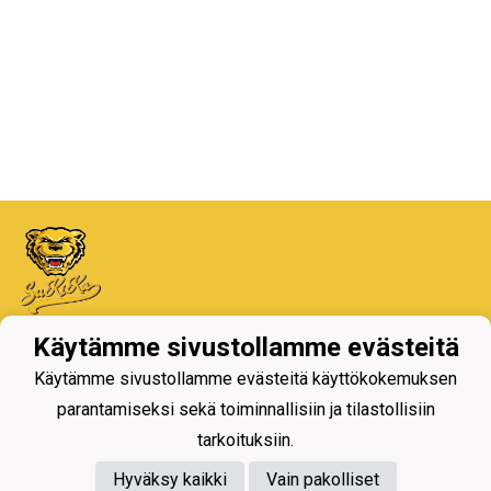
Käytämme sivustollamme evästeitä
Tietosuojaseloste
Käytämme sivustollamme evästeitä käyttökokemuksen
Iiro Areena - Koulukatu,
parantamiseksi sekä toiminnallisiin ja tilastollisiin
77600 Suonenjoki
tarkoituksiin.
Hyväksy kaikki
Vain pakolliset