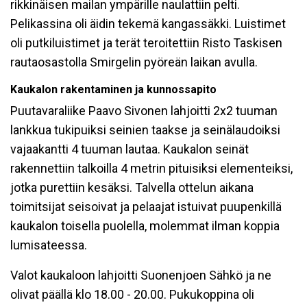
rikkinäisen mailan ympärille naulattiin pelti.
Pelikassina oli äidin tekemä kangassäkki. Luistimet
oli putkiluistimet ja terät teroitettiin Risto Taskisen
rautaosastolla Smirgelin pyöreän laikan avulla.
Kaukalon rakentaminen ja kunnossapito
Puutavaraliike Paavo Sivonen lahjoitti 2x2 tuuman
lankkua tukipuiksi seinien taakse ja seinälaudoiksi
vajaakantti 4 tuuman lautaa. Kaukalon seinät
rakennettiin talkoilla 4 metrin pituisiksi elementeiksi,
jotka purettiin kesäksi. Talvella ottelun aikana
toimitsijat seisoivat ja pelaajat istuivat puupenkillä
kaukalon toisella puolella, molemmat ilman koppia
lumisateessa.
Valot kaukaloon lahjoitti Suonenjoen Sähkö ja ne
olivat päällä klo 18.00 - 20.00. Pukukoppina oli