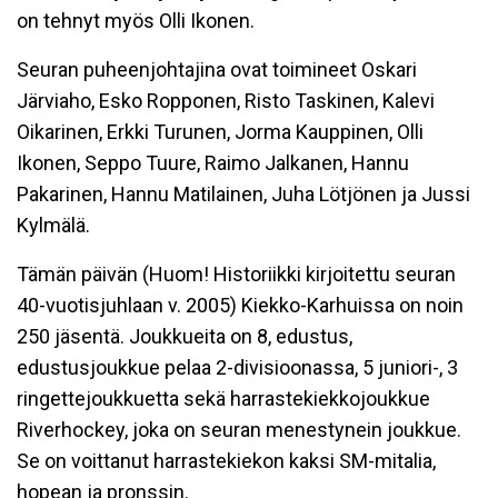
on tehnyt myös Olli Ikonen.
Seuran puheenjohtajina ovat toimineet Oskari
Järviaho, Esko Ropponen, Risto Taskinen, Kalevi
Oikarinen, Erkki Turunen, Jorma Kauppinen, Olli
Ikonen, Seppo Tuure, Raimo Jalkanen, Hannu
Pakarinen, Hannu Matilainen, Juha Lötjönen ja Jussi
Kylmälä.
Tämän päivän (Huom! Historiikki kirjoitettu seuran
40-vuotisjuhlaan v. 2005) Kiekko-Karhuissa on noin
250 jäsentä. Joukkueita on 8, edustus,
edustusjoukkue pelaa 2-divisioonassa, 5 juniori-, 3
ringettejoukkuetta sekä harrastekiekkojoukkue
Riverhockey, joka on seuran menestynein joukkue.
Se on voittanut harrastekiekon kaksi SM-mitalia,
hopean ja pronssin.