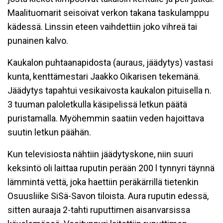
Maalituomarit seisoivat verkon takana taskulamppu
kädessä. Linssin eteen vaihdettiin joko vihreä tai
punainen kalvo.
Kaukalon puhtaanapidosta (auraus, jäädytys) vastasi
kunta, kenttämestari Jaakko Oikarisen tekemänä.
Jäädytys tapahtui vesikaivosta kaukalon pituisella n.
3 tuuman paloletkulla käsipelissä letkun päätä
puristamalla. Myöhemmin saatiin veden hajoittava
suutin letkun päähän.
Kun televisiosta nähtiin jäädytyskone, niin suuri
keksintö oli laittaa ruputin perään 200 l tynnyri täynnä
lämmintä vettä, joka haettiin peräkärrillä tietenkin
Osuusliike SiSä-Savon tiloista. Aura ruputin edessä,
sitten auraaja 2-tahti ruputtimen aisanvarsissa