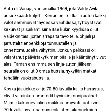
Auto oli Vanaja, vuosimallia 1968, jota Valde Avila
ansiokkaasti kuljetti. Kerran pelimatkalla auton kaikki
valot sammuivat täydessä vauhdissa, tyttöystävät
kirkuivat ja säikähti siinä itse kukin kyydissä ollut.
Valdekin taisi joitan ärräpäitä tavoitella, ohjaili ja
jarrutteli tienpenkkoja tunnustellen ja
onnettomuudelta vältyttiin. Jonkun pelikassi oli
valahtanut päävirtakytkimen päälle ja kääntänyt vivut
alas. Tämän ensimmäisen linja-auton jälkeen
seuralla on ollut 3 omaa bussia, nykyään matkat
tehdään vuokrabussilla.
Koska jääkiekko oli jo 70-80 luvuilla kallis harrastus,
olivat varainkeruumetodit hyvinkin monipuoliset.
Mansikkakarnevaalien makkaranmyynti tuotti vielä
70-luvulla hyvin, samoin erilaisten rakennelmien