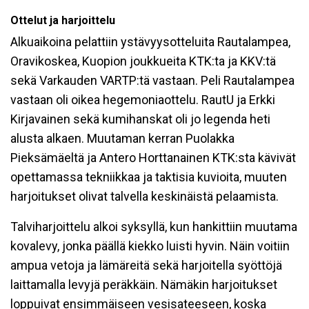
Ottelut ja harjoittelu
Alkuaikoina pelattiin ystävyysotteluita Rautalampea,
Oravikoskea, Kuopion joukkueita KTK:ta ja KKV:tä
sekä Varkauden VARTP:tä vastaan. Peli Rautalampea
vastaan oli oikea hegemoniaottelu. RautU ja Erkki
Kirjavainen sekä kumihanskat oli jo legenda heti
alusta alkaen. Muutaman kerran Puolakka
Pieksämäeltä ja Antero Horttanainen KTK:sta kävivät
opettamassa tekniikkaa ja taktisia kuvioita, muuten
harjoitukset olivat talvella keskinäistä pelaamista.
Talviharjoittelu alkoi syksyllä, kun hankittiin muutama
kovalevy, jonka päällä kiekko luisti hyvin. Näin voitiin
ampua vetoja ja lämäreitä sekä harjoitella syöttöjä
laittamalla levyjä peräkkäin. Nämäkin harjoitukset
loppuivat ensimmäiseen vesisateeseen, koska