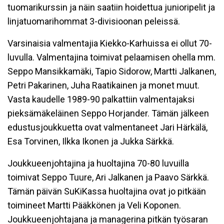
tuomarikurssin ja näin saatiin hoidettua junioripelit ja
linjatuomarihommat 3-divisioonan peleissä.
Varsinaisia valmentajia Kiekko-Karhuissa ei ollut 70-
luvulla. Valmentajina toimivat pelaamisen ohella mm.
Seppo Mansikkamäki, Tapio Sidorow, Martti Jalkanen,
Petri Pakarinen, Juha Raatikainen ja monet muut.
Vasta kaudelle 1989-90 palkattiin valmentajaksi
pieksämäkeläinen Seppo Horjander. Tämän jälkeen
edustusjoukkuetta ovat valmentaneet Jari Härkälä,
Esa Torvinen, Ilkka Ikonen ja Jukka Särkkä.
Joukkueenjohtajina ja huoltajina 70-80 luvuilla
toimivat Seppo Tuure, Ari Jalkanen ja Paavo Särkkä.
Tämän päivän SuKiKassa huoltajina ovat jo pitkään
toimineet Martti Pääkkönen ja Veli Koponen.
Joukkueenjohtajana ja managerina pitkän työsaran