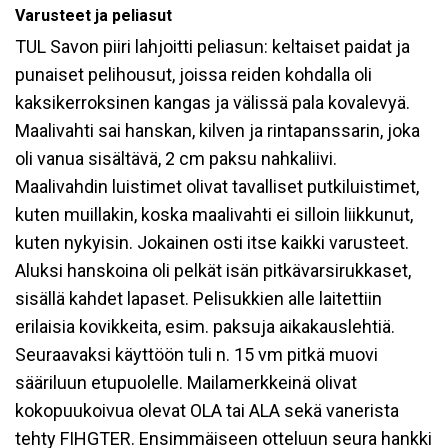
Varusteet ja peliasut
TUL Savon piiri lahjoitti peliasun: keltaiset paidat ja
punaiset pelihousut, joissa reiden kohdalla oli
kaksikerroksinen kangas ja välissä pala kovalevyä.
Maalivahti sai hanskan, kilven ja rintapanssarin, joka
oli vanua sisältävä, 2 cm paksu nahkaliivi.
Maalivahdin luistimet olivat tavalliset putkiluistimet,
kuten muillakin, koska maalivahti ei silloin liikkunut,
kuten nykyisin. Jokainen osti itse kaikki varusteet.
Aluksi hanskoina oli pelkät isän pitkävarsirukkaset,
sisällä kahdet lapaset. Pelisukkien alle laitettiin
erilaisia kovikkeita, esim. paksuja aikakauslehtiä.
Seuraavaksi käyttöön tuli n. 15 vm pitkä muovi
sääriluun etupuolelle. Mailamerkkeinä olivat
kokopuukoivua olevat OLA tai ALA sekä vanerista
tehty FIHGTER. Ensimmäiseen otteluun seura hankki