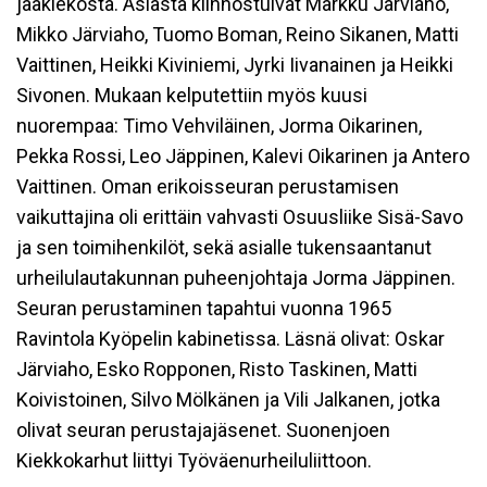
jääkiekosta. Asiasta kiinnostuivat Markku Järviaho,
Mikko Järviaho, Tuomo Boman, Reino Sikanen, Matti
Vaittinen, Heikki Kiviniemi, Jyrki Iivanainen ja Heikki
Sivonen. Mukaan kelputettiin myös kuusi
nuorempaa: Timo Vehviläinen, Jorma Oikarinen,
Pekka Rossi, Leo Jäppinen, Kalevi Oikarinen ja Antero
Vaittinen. Oman erikoisseuran perustamisen
vaikuttajina oli erittäin vahvasti Osuusliike Sisä-Savo
ja sen toimihenkilöt, sekä asialle tukensaantanut
urheilulautakunnan puheenjohtaja Jorma Jäppinen.
Seuran perustaminen tapahtui vuonna 1965
Ravintola Kyöpelin kabinetissa. Läsnä olivat: Oskar
Järviaho, Esko Ropponen, Risto Taskinen, Matti
Koivistoinen, Silvo Mölkänen ja Vili Jalkanen, jotka
olivat seuran perustajajäsenet. Suonenjoen
Kiekkokarhut liittyi Työväenurheiluliittoon.