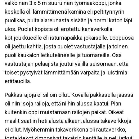
valkoinen 3 x 5 m suuruinen työmaakoppi, jonka
keskellä oli lämmittimenä kamina eli peltitynnyrin
puolikas, puita alareunasta sisään ja hormi katon läpi
ulos. Puolet kopista oli erotettu kanaverkolla
kotijoukkueelle eli istumapaikka jokaiselle. Loppuosa
oli jaettu kahtia, josta puolet vastustajalle ja toinen
puoli kaukalon letkutelineelle ja tuomareille. Osa
vastustajan pelaajista joutui välillä seisomaan, että
toiset pystyivät lämmittämään varpaita ja luistimia
erätauoilla.
Pakkasrajoja ei silloin ollut. Kovalla pakkasella jäässä
oli niin isoja railoja, että niihin alussa kaatui. Pian
kuitenkin oppi muistamaan railojen paikat. Oikeat
maalit saatiin heti alusta alkaen, alussa takaverkkoja
ei ollut. Myöhemmin takaverkkona oli rautaverkko,
josta kiekot kimposivat takaisin kentälle ja peli jatkui.