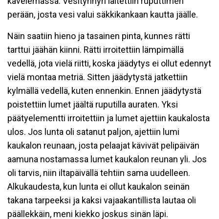
kävelemässä. Vesitynnyri laitettiin ruputtimen
perään, josta vesi valui säkkikankaan kautta jäälle.
Näin saatiin hieno ja tasainen pinta, kunnes rätti
tarttui jäähän kiinni. Rätti irroitettiin lämpimällä
vedellä, jota vielä riitti, koska jäädytys ei ollut edennyt
vielä montaa metriä. Sitten jäädytystä jatkettiin
kylmällä vedellä, kuten ennenkin. Ennen jäädytystä
poistettiin lumet jäältä ruputilla auraten. Yksi
päätyelementti irroitettiin ja lumet ajettiin kaukalosta
ulos. Jos lunta oli satanut paljon, ajettiin lumi
kaukalon reunaan, josta pelaajat kävivät pelipäivän
aamuna nostamassa lumet kaukalon reunan yli. Jos
oli tarvis, niin iltapäivällä tehtiin sama uudelleen.
Alkukaudesta, kun lunta ei ollut kaukalon seinän
takana tarpeeksi ja kaksi vajaakantillista lautaa oli
päällekkäin, meni kiekko joskus sinän läpi.