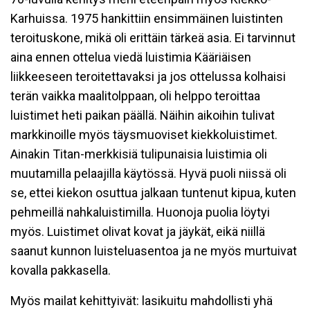
Karhuissa. 1975 hankittiin ensimmäinen luistinten
teroituskone, mikä oli erittäin tärkeä asia. Ei tarvinnut
aina ennen ottelua viedä luistimia Kääriäisen
liikkeeseen teroitettavaksi ja jos ottelussa kolhaisi
terän vaikka maalitolppaan, oli helppo teroittaa
luistimet heti paikan päällä. Näihin aikoihin tulivat
markkinoille myös täysmuoviset kiekkoluistimet.
Ainakin Titan-merkkisiä tulipunaisia luistimia oli
muutamilla pelaajilla käytössä. Hyvä puoli niissä oli
se, ettei kiekon osuttua jalkaan tuntenut kipua, kuten
pehmeillä nahkaluistimilla. Huonoja puolia löytyi
myös. Luistimet olivat kovat ja jäykät, eikä niillä
saanut kunnon luisteluasentoa ja ne myös murtuivat
kovalla pakkasella.
Myös mailat kehittyivät: lasikuitu mahdollisti yhä