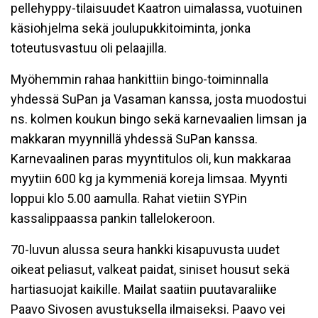
pellehyppy-tilaisuudet Kaatron uimalassa, vuotuinen
käsiohjelma sekä joulupukkitoiminta, jonka
toteutusvastuu oli pelaajilla.
Myöhemmin rahaa hankittiin bingo-toiminnalla
yhdessä SuPan ja Vasaman kanssa, josta muodostui
ns. kolmen koukun bingo sekä karnevaalien limsan ja
makkaran myynnillä yhdessä SuPan kanssa.
Karnevaalinen paras myyntitulos oli, kun makkaraa
myytiin 600 kg ja kymmeniä koreja limsaa. Myynti
loppui klo 5.00 aamulla. Rahat vietiin SYPin
kassalippaassa pankin tallelokeroon.
70-luvun alussa seura hankki kisapuvusta uudet
oikeat peliasut, valkeat paidat, siniset housut sekä
hartiasuojat kaikille. Mailat saatiin puutavaraliike
Paavo Sivosen avustuksella ilmaiseksi. Paavo vei