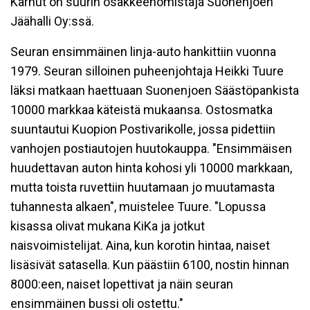
Karhut on suurin osakkeenomistaja Suonenjoen
Jäähalli Oy:ssä.
Seuran ensimmäinen linja-auto hankittiin vuonna
1979. Seuran silloinen puheenjohtaja Heikki Tuure
läksi matkaan haettuaan Suonenjoen Säästöpankista
10000 markkaa käteistä mukaansa. Ostosmatka
suuntautui Kuopion Postivarikolle, jossa pidettiin
vanhojen postiautojen huutokauppa. "Ensimmäisen
huudettavan auton hinta kohosi yli 10000 markkaan,
mutta toista ruvettiin huutamaan jo muutamasta
tuhannesta alkaen", muistelee Tuure. "Lopussa
kisassa olivat mukana KiKa ja jotkut
naisvoimistelijat. Aina, kun korotin hintaa, naiset
lisäsivät satasella. Kun päästiin 6100, nostin hinnan
8000:een, naiset lopettivat ja näin seuran
ensimmäinen bussi oli ostettu."