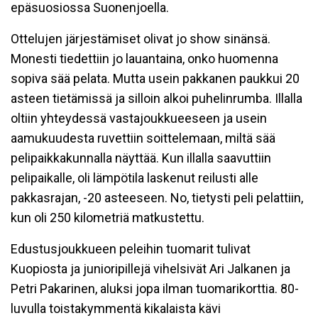
epäsuosiossa Suonenjoella.
Ottelujen järjestämiset olivat jo show sinänsä.
Monesti tiedettiin jo lauantaina, onko huomenna
sopiva sää pelata. Mutta usein pakkanen paukkui 20
asteen tietämissä ja silloin alkoi puhelinrumba. Illalla
oltiin yhteydessä vastajoukkueeseen ja usein
aamukuudesta ruvettiin soittelemaan, miltä sää
pelipaikkakunnalla näyttää. Kun illalla saavuttiin
pelipaikalle, oli lämpötila laskenut reilusti alle
pakkasrajan, -20 asteeseen. No, tietysti peli pelattiin,
kun oli 250 kilometriä matkustettu.
Edustusjoukkueen peleihin tuomarit tulivat
Kuopiosta ja junioripillejä vihelsivät Ari Jalkanen ja
Petri Pakarinen, aluksi jopa ilman tuomarikorttia. 80-
luvulla toistakymmentä kikalaista kävi