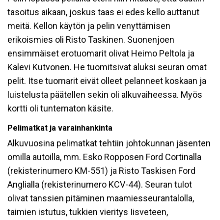
tasoitus aikaan, joskus taas ei edes kello auttanut
meitä. Kellon käytön ja pelin venyttämisen
erikoismies oli Risto Taskinen. Suonenjoen
ensimmäiset erotuomarit olivat Heimo Peltola ja
Kalevi Kutvonen. He tuomitsivat aluksi seuran omat
pelit. Itse tuomarit eivät olleet pelanneet koskaan ja
luistelusta päätellen sekin oli alkuvaiheessa. Myös
kortti oli tuntematon käsite.
Pelimatkat ja varainhankinta
Alkuvuosina pelimatkat tehtiin johtokunnan jäsenten
omilla autoilla, mm. Esko Ropposen Ford Cortinalla
(rekisterinumero KM-551) ja Risto Taskisen Ford
Anglialla (rekisterinumero KCV-44). Seuran tulot
olivat tanssien pitäminen maamiesseurantalolla,
taimien istutus, tukkien vieritys Iisveteen,