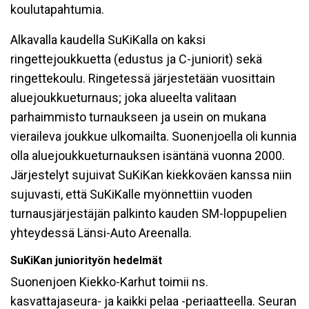
koulutapahtumia.
Alkavalla kaudella SuKiKalla on kaksi
ringettejoukkuetta (edustus ja C-juniorit) sekä
ringettekoulu. Ringetessä järjestetään vuosittain
aluejoukkueturnaus; joka alueelta valitaan
parhaimmisto turnaukseen ja usein on mukana
vieraileva joukkue ulkomailta. Suonenjoella oli kunnia
olla aluejoukkueturnauksen isäntänä vuonna 2000.
Järjestelyt sujuivat SuKiKan kiekkoväen kanssa niin
sujuvasti, että SuKiKalle myönnettiin vuoden
turnausjärjestäjän palkinto kauden SM-loppupelien
yhteydessä Länsi-Auto Areenalla.
SuKiKan juniorityön hedelmät
Suonenjoen Kiekko-Karhut toimii ns.
kasvattajaseura- ja kaikki pelaa -periaatteella. Seuran