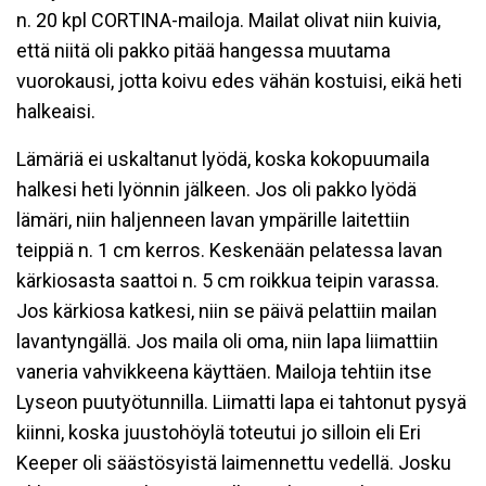
n. 20 kpl CORTINA-mailoja. Mailat olivat niin kuivia,
että niitä oli pakko pitää hangessa muutama
vuorokausi, jotta koivu edes vähän kostuisi, eikä heti
halkeaisi.
Lämäriä ei uskaltanut lyödä, koska kokopuumaila
halkesi heti lyönnin jälkeen. Jos oli pakko lyödä
lämäri, niin haljenneen lavan ympärille laitettiin
teippiä n. 1 cm kerros. Keskenään pelatessa lavan
kärkiosasta saattoi n. 5 cm roikkua teipin varassa.
Jos kärkiosa katkesi, niin se päivä pelattiin mailan
lavantyngällä. Jos maila oli oma, niin lapa liimattiin
vaneria vahvikkeena käyttäen. Mailoja tehtiin itse
Lyseon puutyötunnilla. Liimatti lapa ei tahtonut pysyä
kiinni, koska juustohöylä toteutui jo silloin eli Eri
Keeper oli säästösyistä laimennettu vedellä. Josku