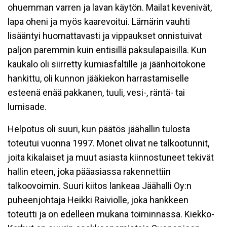
ohuemman varren ja lavan käytön. Mailat kevenivät,
lapa oheni ja myös kaarevoitui. Lämärin vauhti
lisääntyi huomattavasti ja vippaukset onnistuivat
paljon paremmin kuin entisillä paksulapaisilla. Kun
kaukalo oli siirretty kumiasfaltille ja jäänhoitokone
hankittu, oli kunnon jääkiekon harrastamiselle
esteenä enää pakkanen, tuuli, vesi-, räntä- tai
lumisade.
Helpotus oli suuri, kun päätös jäähallin tulosta
toteutui vuonna 1997. Monet olivat ne talkootunnit,
joita kikalaiset ja muut asiasta kiinnostuneet tekivät
hallin eteen, joka pääasiassa rakennettiin
talkoovoimin. Suuri kiitos lankeaa Jäähalli Oy:n
puheenjohtaja Heikki Raiviolle, joka hankkeen
toteutti ja on edelleen mukana toiminnassa. Kiekko-