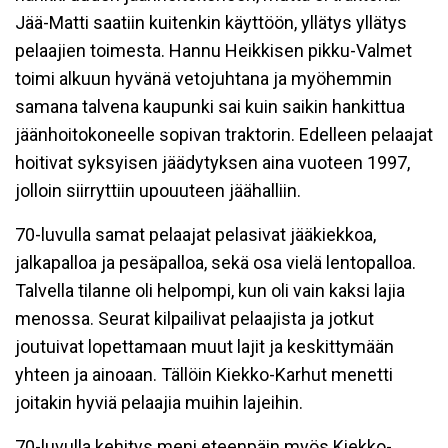
Jää-Matti saatiin kuitenkin käyttöön, yllätys yllätys
pelaajien toimesta. Hannu Heikkisen pikku-Valmet
toimi alkuun hyvänä vetojuhtana ja myöhemmin
samana talvena kaupunki sai kuin saikin hankittua
jäänhoitokoneelle sopivan traktorin. Edelleen pelaajat
hoitivat syksyisen jäädytyksen aina vuoteen 1997,
jolloin siirryttiin upouuteen jäähalliin.
70-luvulla samat pelaajat pelasivat jääkiekkoa,
jalkapalloa ja pesäpalloa, sekä osa vielä lentopalloa.
Talvella tilanne oli helpompi, kun oli vain kaksi lajia
menossa. Seurat kilpailivat pelaajista ja jotkut
joutuivat lopettamaan muut lajit ja keskittymään
yhteen ja ainoaan. Tällöin Kiekko-Karhut menetti
joitakin hyviä pelaajia muihin lajeihin.
70-luvulla kehitys meni eteenpäin myös Kiekko-