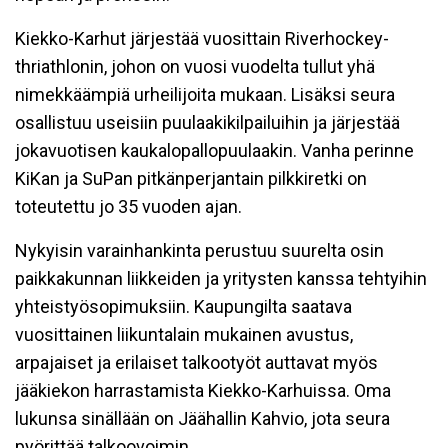
Kiekko-Karhut järjestää vuosittain Riverhockey-
thriathlonin, johon on vuosi vuodelta tullut yhä
nimekkäämpiä urheilijoita mukaan. Lisäksi seura
osallistuu useisiin puulaakikilpailuihin ja järjestää
jokavuotisen kaukalopallopuulaakin. Vanha perinne
KiKan ja SuPan pitkänperjantain pilkkiretki on
toteutettu jo 35 vuoden ajan.
Nykyisin varainhankinta perustuu suurelta osin
paikkakunnan liikkeiden ja yritysten kanssa tehtyihin
yhteistyösopimuksiin. Kaupungilta saatava
vuosittainen liikuntalain mukainen avustus,
arpajaiset ja erilaiset talkootyöt auttavat myös
jääkiekon harrastamista Kiekko-Karhuissa. Oma
lukunsa sinällään on Jäähallin Kahvio, jota seura
pyörittää talkoovoimin.