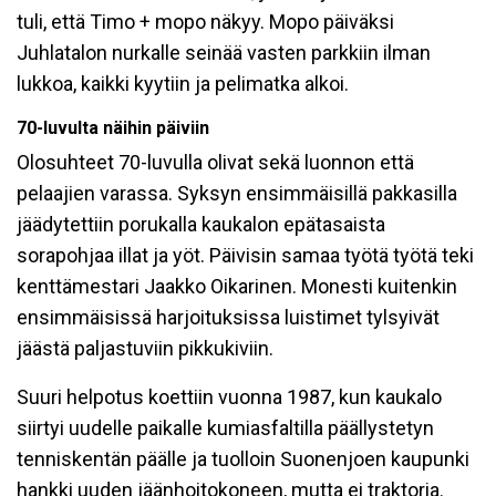
tuli, että Timo + mopo näkyy. Mopo päiväksi
Juhlatalon nurkalle seinää vasten parkkiin ilman
lukkoa, kaikki kyytiin ja pelimatka alkoi.
70-luvulta näihin päiviin
Olosuhteet 70-luvulla olivat sekä luonnon että
pelaajien varassa. Syksyn ensimmäisillä pakkasilla
jäädytettiin porukalla kaukalon epätasaista
sorapohjaa illat ja yöt. Päivisin samaa työtä työtä teki
kenttämestari Jaakko Oikarinen. Monesti kuitenkin
ensimmäisissä harjoituksissa luistimet tylsyivät
jäästä paljastuviin pikkukiviin.
Suuri helpotus koettiin vuonna 1987, kun kaukalo
siirtyi uudelle paikalle kumiasfaltilla päällystetyn
tenniskentän päälle ja tuolloin Suonenjoen kaupunki
hankki uuden jäänhoitokoneen, mutta ei traktoria.