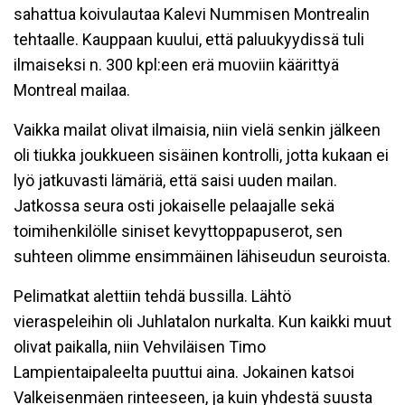
sahattua koivulautaa Kalevi Nummisen Montrealin
tehtaalle. Kauppaan kuului, että paluukyydissä tuli
ilmaiseksi n. 300 kpl:een erä muoviin käärittyä
Montreal mailaa.
Vaikka mailat olivat ilmaisia, niin vielä senkin jälkeen
oli tiukka joukkueen sisäinen kontrolli, jotta kukaan ei
lyö jatkuvasti lämäriä, että saisi uuden mailan.
Jatkossa seura osti jokaiselle pelaajalle sekä
toimihenkilölle siniset kevyttoppapuserot, sen
suhteen olimme ensimmäinen lähiseudun seuroista.
Pelimatkat alettiin tehdä bussilla. Lähtö
vieraspeleihin oli Juhlatalon nurkalta. Kun kaikki muut
olivat paikalla, niin Vehviläisen Timo
Lampientaipaleelta puuttui aina. Jokainen katsoi
Valkeisenmäen rinteeseen, ja kuin yhdestä suusta