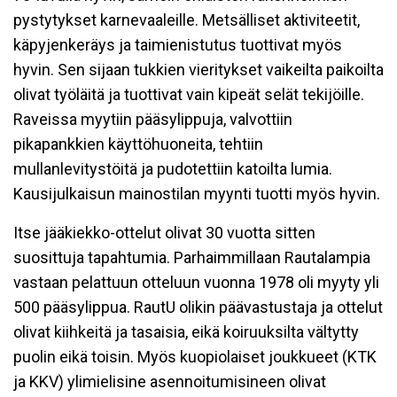
pystytykset karnevaaleille. Metsälliset aktiviteetit,
käpyjenkeräys ja taimienistutus tuottivat myös
hyvin. Sen sijaan tukkien vieritykset vaikeilta paikoilta
olivat työläitä ja tuottivat vain kipeät selät tekijöille.
Raveissa myytiin pääsylippuja, valvottiin
pikapankkien käyttöhuoneita, tehtiin
mullanlevitystöitä ja pudotettiin katoilta lumia.
Kausijulkaisun mainostilan myynti tuotti myös hyvin.
Itse jääkiekko-ottelut olivat 30 vuotta sitten
suosittuja tapahtumia. Parhaimmillaan Rautalampia
vastaan pelattuun otteluun vuonna 1978 oli myyty yli
500 pääsylippua. RautU olikin päävastustaja ja ottelut
olivat kiihkeitä ja tasaisia, eikä koiruuksilta vältytty
puolin eikä toisin. Myös kuopiolaiset joukkueet (KTK
ja KKV) ylimielisine asennoitumisineen olivat