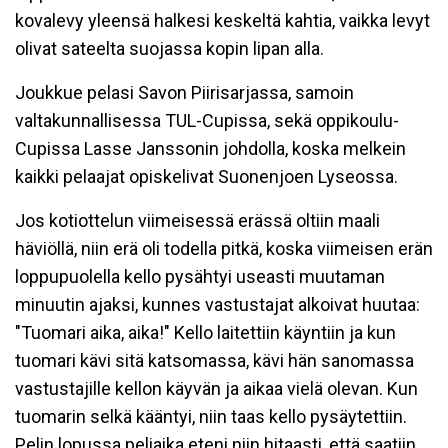
kovalevy yleensä halkesi keskeltä kahtia, vaikka levyt
olivat sateelta suojassa kopin lipan alla.
Joukkue pelasi Savon Piirisarjassa, samoin
valtakunnallisessa TUL-Cupissa, sekä oppikoulu-
Cupissa Lasse Janssonin johdolla, koska melkein
kaikki pelaajat opiskelivat Suonenjoen Lyseossa.
Jos kotiottelun viimeisessä erässä oltiin maali
häviöllä, niin erä oli todella pitkä, koska viimeisen erän
loppupuolella kello pysähtyi useasti muutaman
minuutin ajaksi, kunnes vastustajat alkoivat huutaa:
"Tuomari aika, aika!" Kello laitettiin käyntiin ja kun
tuomari kävi sitä katsomassa, kävi hän sanomassa
vastustajille kellon käyvän ja aikaa vielä olevan. Kun
tuomarin selkä kääntyi, niin taas kello pysäytettiin.
Pelin lopussa peliaika eteni niin hitaasti, että saatiin