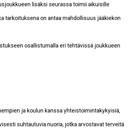
usjoukkueen lisäksi seurassa toimii aikuisille
nka tarkoituksena on antaa mahdollisuus jääkiekon
ukseen osallistumalla eri tehtävissä joukkueen
hempien ja koulun kanssa yhteistoimintakykyisiä,
isesti suhtautuvia nuoria, jotka arvostavat terveitä