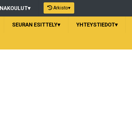
Arkisto
▾
ONAKOULUT
▾
SEURAN ESITTELY
▾
YHTEYSTIEDOT
▾