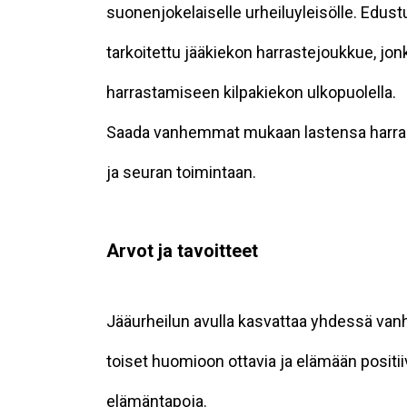
suonenjokelaiselle urheiluyleisölle. Edust
tarkoitettu jääkiekon harrastejoukkue, jo
harrastamiseen kilpakiekon ulkopuolella.
Saada vanhemmat mukaan lastensa harrast
ja seuran toimintaan.
Arvot ja tavoitteet
Jääurheilun avulla kasvattaa yhdessä van
toiset huomioon ottavia ja elämään positiiv
elämäntapoja.