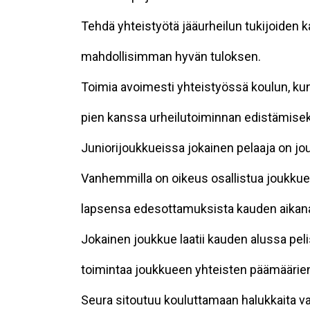
Tehdä yhteistyötä jääurheilun tukijoiden ka
mahdollisimman hyvän tuloksen.
Toimia avoimesti yhteistyössä koulun, ku
pien kanssa urheilutoiminnan edistämisek
Juniorijoukkueissa jokainen pelaaja on jou
Vanhemmilla on oikeus osallistua joukkue
lapsensa edesottamuksista kauden aikan
Jokainen joukkue laatii kauden alussa peli
toimintaa joukkueen yhteisten päämäärie
Seura sitoutuu kouluttamaan halukkaita va