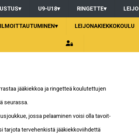
DUSTUS
▾
U9-U18
▾
RINGETTE
▾
LEIJ
ILMOITTAUTUMINEN
▾
LEIJONAKIEKKOKOULU
arrastaa jääkiekkoa ja ringetteä koulutettujen
sä seurassa.
sjoukkue, jossa pelaaminen voisi olla tavoit-
si tarjota tervehenkistä jääkiekkoviihdettä