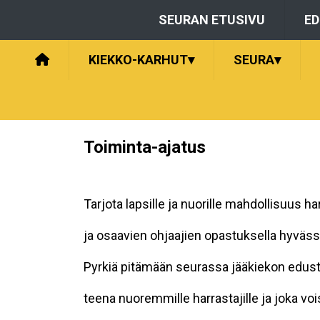
SEURAN ETUSIVU
E
KIEKKO-KARHUT
▾
SEURA
▾
Toiminta-ajatus
Tarjota lapsille ja nuorille mahdollisuus h
ja osaavien ohjaajien opastuksella hyväs
Pyrkiä pitämään seurassa jääkiekon edustu
teena nuoremmille harrastajille ja joka voi