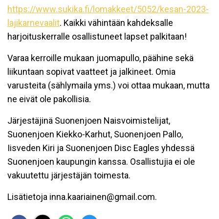
https://www.sukika.fi/lomakkeet/5052/kesan-2023-
lajikarnevaalit
. Kaikki vähintään kahdeksalle
harjoituskerralle osallistuneet lapset palkitaan!
Varaa kerroille mukaan juomapullo, päähine sekä
liikuntaan sopivat vaatteet ja jalkineet. Omia
varusteita (sählymaila yms.) voi ottaa mukaan, mutta
ne eivät ole pakollisia.
Järjestäjinä Suonenjoen Naisvoimistelijat,
Suonenjoen Kiekko-Karhut, Suonenjoen Pallo,
Iisveden Kiri ja Suonenjoen Disc Eagles yhdessä
Suonenjoen kaupungin kanssa. Osallistujia ei ole
vakuutettu järjestäjän toimesta.
Lisätietoja inna.kaariainen@gmail.com.